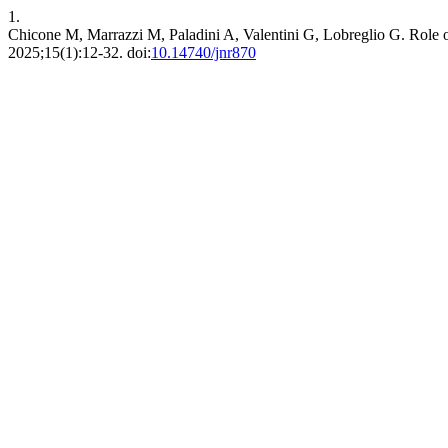
1.
Chicone M, Marrazzi M, Paladini A, Valentini G, Lobreglio G. Role 
2025;15(1):12-32. doi:
10.14740/jnr870